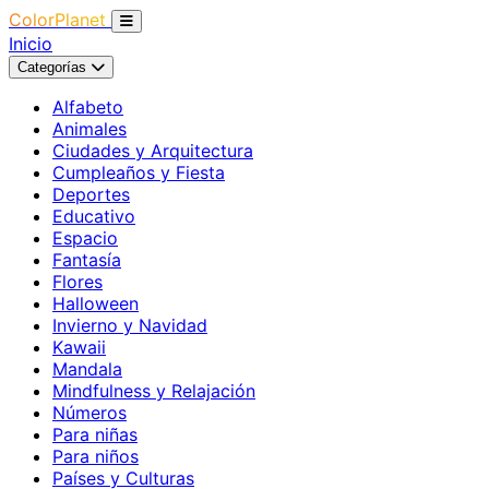
ColorPlanet
Inicio
Categorías
Alfabeto
Animales
Ciudades y Arquitectura
Cumpleaños y Fiesta
Deportes
Educativo
Espacio
Fantasía
Flores
Halloween
Invierno y Navidad
Kawaii
Mandala
Mindfulness y Relajación
Números
Para niñas
Para niños
Países y Culturas