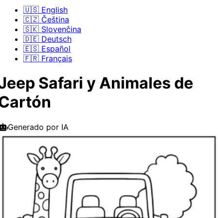
🇺🇸 English
🇨🇿 Čeština
🇸🇰 Slovenčina
🇩🇪 Deutsch
🇪🇸 Español
🇫🇷 Français
Jeep Safari y Animales de
Cartón
Generado por IA