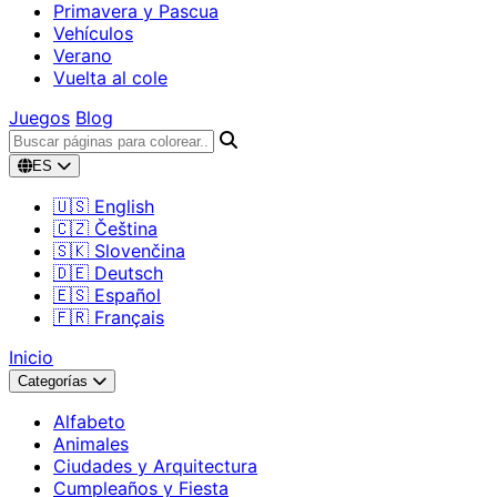
Primavera y Pascua
Vehículos
Verano
Vuelta al cole
Juegos
Blog
ES
🇺🇸 English
🇨🇿 Čeština
🇸🇰 Slovenčina
🇩🇪 Deutsch
🇪🇸 Español
🇫🇷 Français
Inicio
Categorías
Alfabeto
Animales
Ciudades y Arquitectura
Cumpleaños y Fiesta