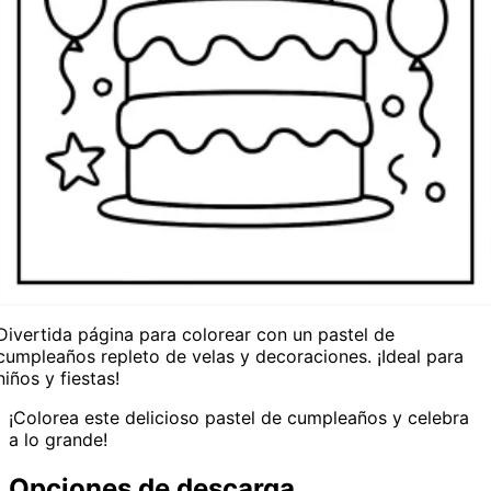
Divertida página para colorear con un pastel de
cumpleaños repleto de velas y decoraciones. ¡Ideal para
niños y fiestas!
¡Colorea este delicioso pastel de cumpleaños y celebra
a lo grande!
Opciones de descarga