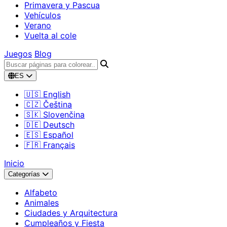
Primavera y Pascua
Vehículos
Verano
Vuelta al cole
Juegos
Blog
ES
🇺🇸 English
🇨🇿 Čeština
🇸🇰 Slovenčina
🇩🇪 Deutsch
🇪🇸 Español
🇫🇷 Français
Inicio
Categorías
Alfabeto
Animales
Ciudades y Arquitectura
Cumpleaños y Fiesta