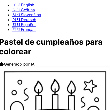
🇺🇸 English
🇨🇿 Čeština
🇸🇰 Slovenčina
🇩🇪 Deutsch
🇪🇸 Español
🇫🇷 Français
Pastel de cumpleaños para
colorear
Generado por IA