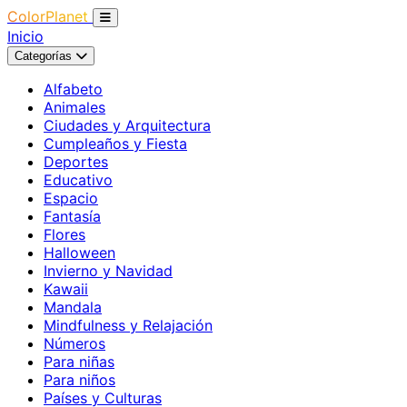
ColorPlanet
Inicio
Categorías
Alfabeto
Animales
Ciudades y Arquitectura
Cumpleaños y Fiesta
Deportes
Educativo
Espacio
Fantasía
Flores
Halloween
Invierno y Navidad
Kawaii
Mandala
Mindfulness y Relajación
Números
Para niñas
Para niños
Países y Culturas