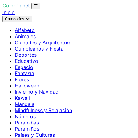
ColorPlanet
Inicio
Categorías
Alfabeto
Animales
Ciudades y Arquitectura
Cumpleaños y Fiesta
Deportes
Educativo
Espacio
Fantasía
Flores
Halloween
Invierno y Navidad
Kawaii
Mandala
Mindfulness y Relajación
Números
Para niñas
Para niños
Países y Culturas