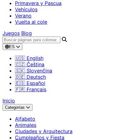
Primavera y Pascua
Vehículos
Verano
Vuelta al cole
Juegos
Blog
ES
🇺🇸 English
🇨🇿 Čeština
🇸🇰 Slovenčina
🇩🇪 Deutsch
🇪🇸 Español
🇫🇷 Français
Inicio
Categorías
Alfabeto
Animales
Ciudades y Arquitectura
Cumpleaños y Fiesta