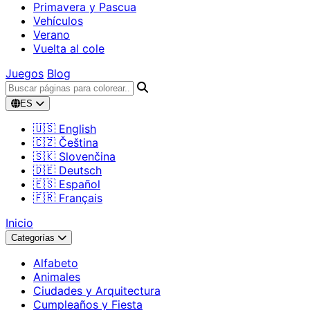
Primavera y Pascua
Vehículos
Verano
Vuelta al cole
Juegos
Blog
ES
🇺🇸 English
🇨🇿 Čeština
🇸🇰 Slovenčina
🇩🇪 Deutsch
🇪🇸 Español
🇫🇷 Français
Inicio
Categorías
Alfabeto
Animales
Ciudades y Arquitectura
Cumpleaños y Fiesta