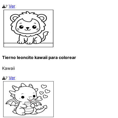
Ver
7
Tierno leoncito kawaii para colorear
Kawaii
Ver
7