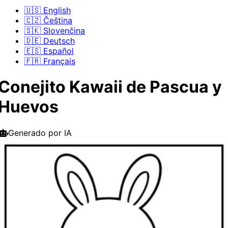
🇺🇸 English
🇨🇿 Čeština
🇸🇰 Slovenčina
🇩🇪 Deutsch
🇪🇸 Español
🇫🇷 Français
Conejito Kawaii de Pascua y
Huevos
Generado por IA