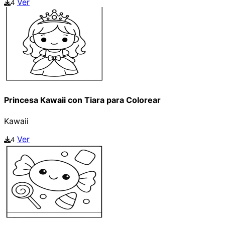
Ver
4
Princesa Kawaii con Tiara para Colorear
Kawaii
Ver
4