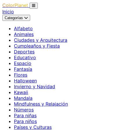
ColorPlanet
Inicio
Categorías
Alfabeto
Animales
Ciudades y Arquitectura
Cumpleaños y Fiesta
Deportes
Educativo
Espacio
Fantasía
Flores
Halloween
Invierno y Navidad
Kawaii
Mandala
Mindfulness y Relajación
Números
Para niñas
Para niños
Países y Culturas