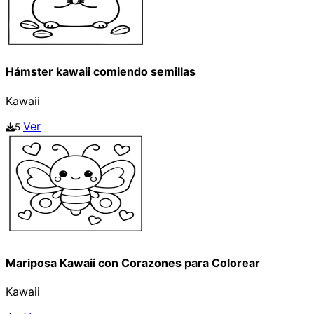
Hámster kawaii comiendo semillas
Kawaii
Ver
5
Mariposa Kawaii con Corazones para Colorear
Kawaii