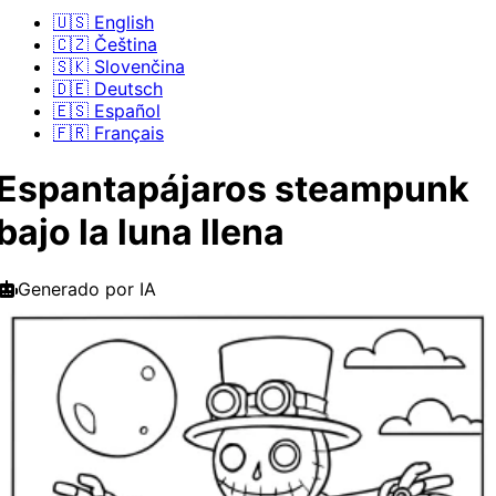
🇺🇸 English
🇨🇿 Čeština
🇸🇰 Slovenčina
🇩🇪 Deutsch
🇪🇸 Español
🇫🇷 Français
Espantapájaros steampunk
bajo la luna llena
Generado por IA