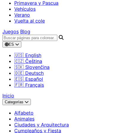
Primavera y Pascua
Vehículos
Verano
Vuelta al cole
Juegos
Blog
ES
🇺🇸 English
🇨🇿 Čeština
🇸🇰 Slovenčina
🇩🇪 Deutsch
🇪🇸 Español
🇫🇷 Français
Inicio
Categorías
Alfabeto
Animales
Ciudades y Arquitectura
Cumpleaños y Fiesta