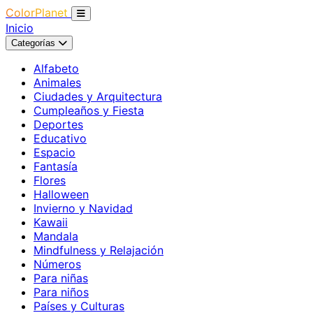
ColorPlanet
Inicio
Categorías
Alfabeto
Animales
Ciudades y Arquitectura
Cumpleaños y Fiesta
Deportes
Educativo
Espacio
Fantasía
Flores
Halloween
Invierno y Navidad
Kawaii
Mandala
Mindfulness y Relajación
Números
Para niñas
Para niños
Países y Culturas