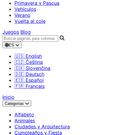
Primavera y Pascua
Vehículos
Verano
Vuelta al cole
Juegos
Blog
ES
🇺🇸 English
🇨🇿 Čeština
🇸🇰 Slovenčina
🇩🇪 Deutsch
🇪🇸 Español
🇫🇷 Français
Inicio
Categorías
Alfabeto
Animales
Ciudades y Arquitectura
Cumpleaños y Fiesta