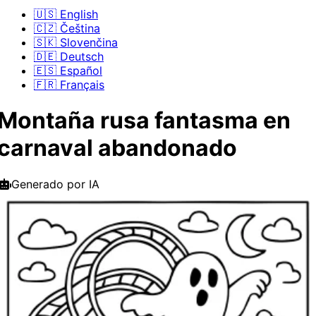
🇺🇸 English
🇨🇿 Čeština
🇸🇰 Slovenčina
🇩🇪 Deutsch
🇪🇸 Español
🇫🇷 Français
Montaña rusa fantasma en
carnaval abandonado
Generado por IA