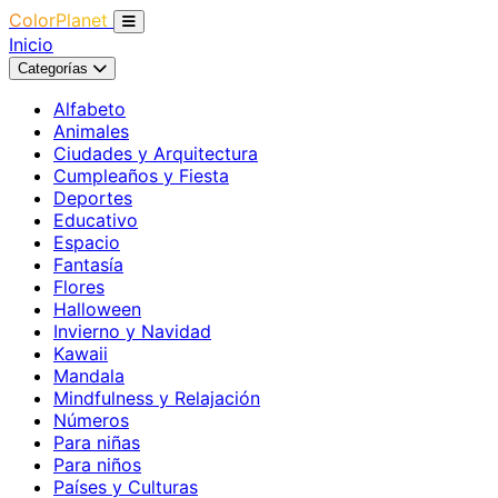
ColorPlanet
Inicio
Categorías
Alfabeto
Animales
Ciudades y Arquitectura
Cumpleaños y Fiesta
Deportes
Educativo
Espacio
Fantasía
Flores
Halloween
Invierno y Navidad
Kawaii
Mandala
Mindfulness y Relajación
Números
Para niñas
Para niños
Países y Culturas