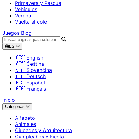
Primavera y Pascua
Vehículos
Verano
Vuelta al cole
Juegos
Blog
ES
🇺🇸 English
🇨🇿 Čeština
🇸🇰 Slovenčina
🇩🇪 Deutsch
🇪🇸 Español
🇫🇷 Français
Inicio
Categorías
Alfabeto
Animales
Ciudades y Arquitectura
Cumpleaños y Fiesta