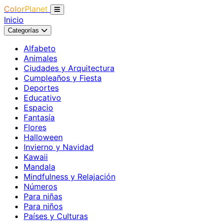
ColorPlanet
Inicio
Categorías
Alfabeto
Animales
Ciudades y Arquitectura
Cumpleaños y Fiesta
Deportes
Educativo
Espacio
Fantasía
Flores
Halloween
Invierno y Navidad
Kawaii
Mandala
Mindfulness y Relajación
Números
Para niñas
Para niños
Países y Culturas