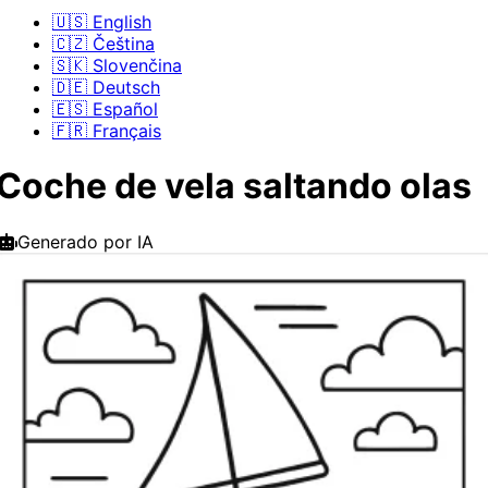
🇺🇸 English
🇨🇿 Čeština
🇸🇰 Slovenčina
🇩🇪 Deutsch
🇪🇸 Español
🇫🇷 Français
Coche de vela saltando olas
Generado por IA