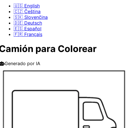
🇺🇸 English
🇨🇿 Čeština
🇸🇰 Slovenčina
🇩🇪 Deutsch
🇪🇸 Español
🇫🇷 Français
Camión para Colorear
Generado por IA