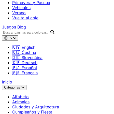
Primavera y Pascua
Vehículos
Verano
Vuelta al cole
Juegos
Blog
ES
🇺🇸 English
🇨🇿 Čeština
🇸🇰 Slovenčina
🇩🇪 Deutsch
🇪🇸 Español
🇫🇷 Français
Inicio
Categorías
Alfabeto
Animales
Ciudades y Arquitectura
Cumpleaños y Fiesta