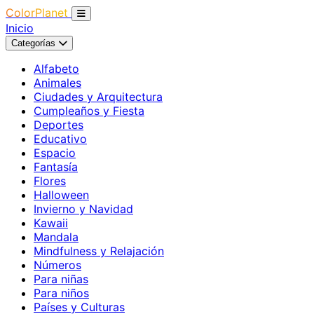
ColorPlanet
Inicio
Categorías
Alfabeto
Animales
Ciudades y Arquitectura
Cumpleaños y Fiesta
Deportes
Educativo
Espacio
Fantasía
Flores
Halloween
Invierno y Navidad
Kawaii
Mandala
Mindfulness y Relajación
Números
Para niñas
Para niños
Países y Culturas