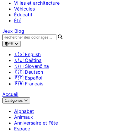
Villes et architecture
Véhicules
Éducatif
Été
Jeux
Blog
FR
🇺🇸 English
🇨🇿 Čeština
🇸🇰 Slovenčina
🇩🇪 Deutsch
🇪🇸 Español
🇫🇷 Français
Accueil
Catégories
Alphabet
Animaux
Anniversaire et Fête
Espace