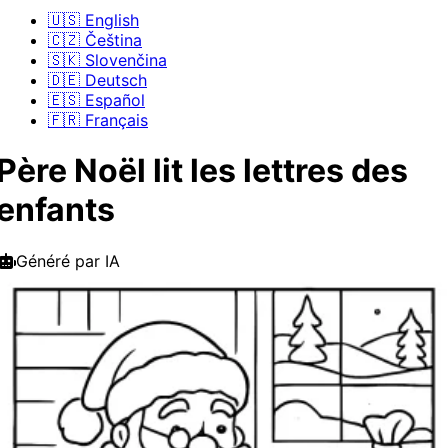
🇺🇸 English
🇨🇿 Čeština
🇸🇰 Slovenčina
🇩🇪 Deutsch
🇪🇸 Español
🇫🇷 Français
Père Noël lit les lettres des
enfants
Généré par IA