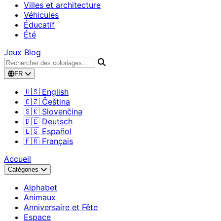
Villes et architecture
Véhicules
Éducatif
Été
Jeux
Blog
FR
🇺🇸 English
🇨🇿 Čeština
🇸🇰 Slovenčina
🇩🇪 Deutsch
🇪🇸 Español
🇫🇷 Français
Accueil
Catégories
Alphabet
Animaux
Anniversaire et Fête
Espace