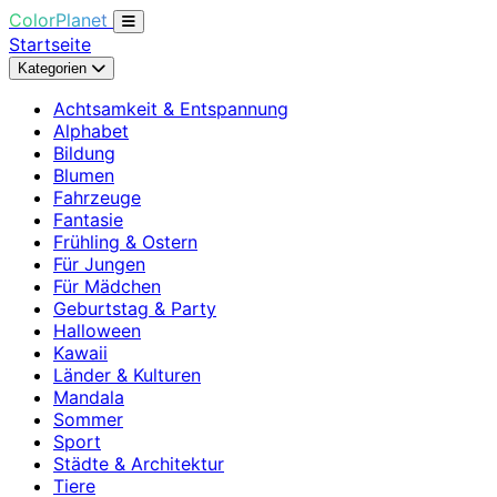
ColorPlanet
Startseite
Kategorien
Achtsamkeit & Entspannung
Alphabet
Bildung
Blumen
Fahrzeuge
Fantasie
Frühling & Ostern
Für Jungen
Für Mädchen
Geburtstag & Party
Halloween
Kawaii
Länder & Kulturen
Mandala
Sommer
Sport
Städte & Architektur
Tiere