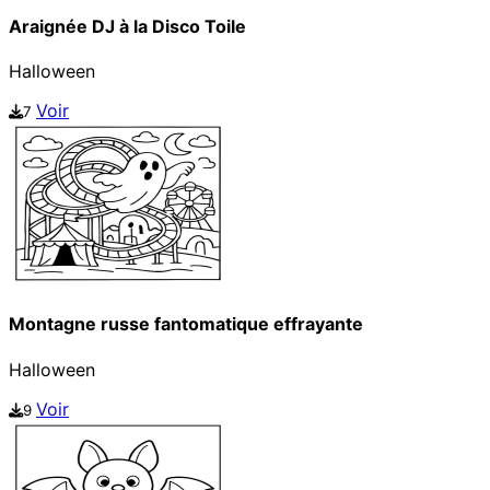
Araignée DJ à la Disco Toile
Halloween
Voir
7
Montagne russe fantomatique effrayante
Halloween
Voir
9