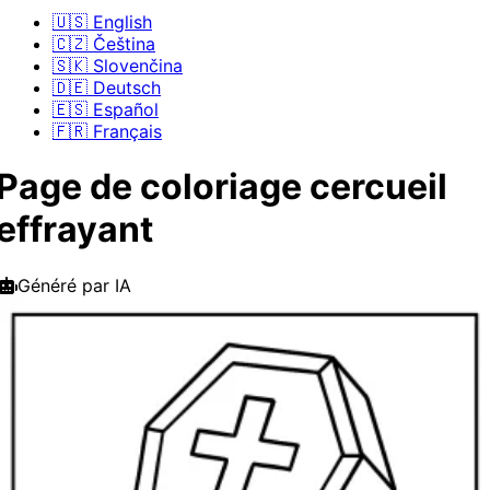
🇺🇸 English
🇨🇿 Čeština
🇸🇰 Slovenčina
🇩🇪 Deutsch
🇪🇸 Español
🇫🇷 Français
Page de coloriage cercueil
effrayant
Généré par IA