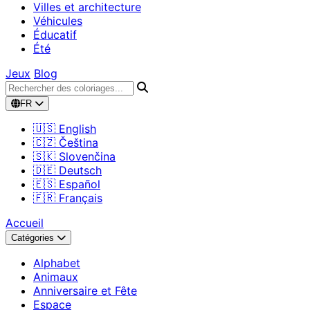
Villes et architecture
Véhicules
Éducatif
Été
Jeux
Blog
FR
🇺🇸 English
🇨🇿 Čeština
🇸🇰 Slovenčina
🇩🇪 Deutsch
🇪🇸 Español
🇫🇷 Français
Accueil
Catégories
Alphabet
Animaux
Anniversaire et Fête
Espace