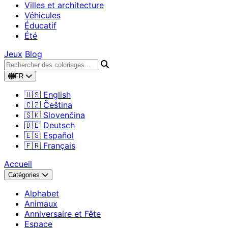
Villes et architecture
Véhicules
Éducatif
Été
Jeux
Blog
FR
🇺🇸 English
🇨🇿 Čeština
🇸🇰 Slovenčina
🇩🇪 Deutsch
🇪🇸 Español
🇫🇷 Français
Accueil
Catégories
Alphabet
Animaux
Anniversaire et Fête
Espace