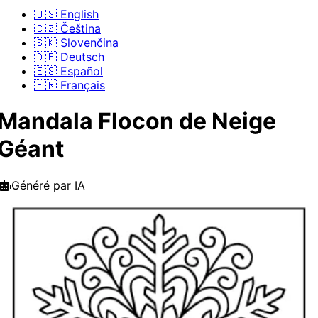
🇺🇸 English
🇨🇿 Čeština
🇸🇰 Slovenčina
🇩🇪 Deutsch
🇪🇸 Español
🇫🇷 Français
Mandala Flocon de Neige
Géant
Généré par IA