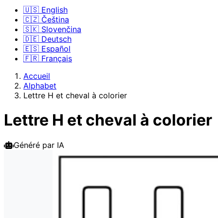
🇺🇸 English
🇨🇿 Čeština
🇸🇰 Slovenčina
🇩🇪 Deutsch
🇪🇸 Español
🇫🇷 Français
Accueil
Alphabet
Lettre H et cheval à colorier
Lettre H et cheval à colorier
Généré par IA