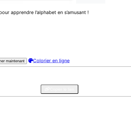
 pour apprendre l’alphabet en s’amusant !
Colorier en ligne
mer maintenant
legram
Email
Copier le lien