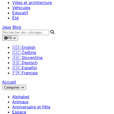
Villes et architecture
Véhicules
Éducatif
Été
Jeux
Blog
FR
🇺🇸 English
🇨🇿 Čeština
🇸🇰 Slovenčina
🇩🇪 Deutsch
🇪🇸 Español
🇫🇷 Français
Accueil
Catégories
Alphabet
Animaux
Anniversaire et Fête
Espace