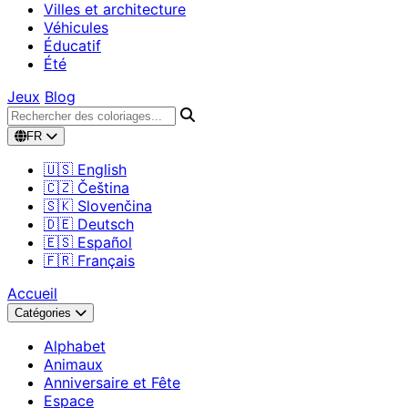
Villes et architecture
Véhicules
Éducatif
Été
Jeux
Blog
FR
🇺🇸 English
🇨🇿 Čeština
🇸🇰 Slovenčina
🇩🇪 Deutsch
🇪🇸 Español
🇫🇷 Français
Accueil
Catégories
Alphabet
Animaux
Anniversaire et Fête
Espace