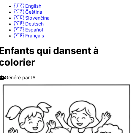
🇺🇸 English
🇨🇿 Čeština
🇸🇰 Slovenčina
🇩🇪 Deutsch
🇪🇸 Español
🇫🇷 Français
Enfants qui dansent à
colorier
Généré par IA