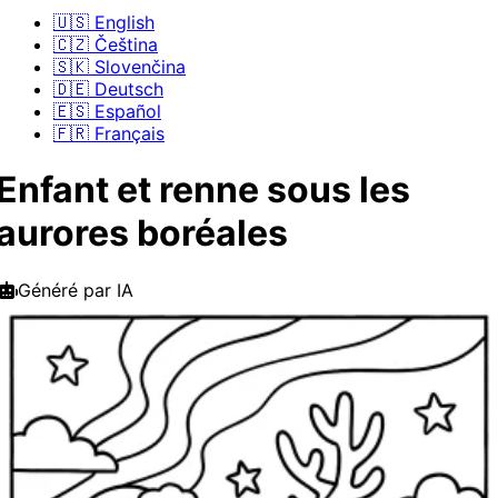
🇺🇸 English
🇨🇿 Čeština
🇸🇰 Slovenčina
🇩🇪 Deutsch
🇪🇸 Español
🇫🇷 Français
Enfant et renne sous les
aurores boréales
Généré par IA