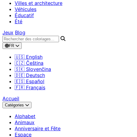
Villes et architecture
Véhicules
Éducatif
Été
Jeux
Blog
FR
🇺🇸 English
🇨🇿 Čeština
🇸🇰 Slovenčina
🇩🇪 Deutsch
🇪🇸 Español
🇫🇷 Français
Accueil
Catégories
Alphabet
Animaux
Anniversaire et Fête
Espace