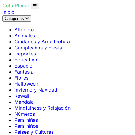
ColorPlanet
Inicio
Categorías
Alfabeto
Animales
Ciudades y Arquitectura
Cumpleaños y Fiesta
Deportes
Educativo
Espacio
Fantasía
Flores
Halloween
Invierno y Navidad
Kawaii
Mandala
Mindfulness y Relajación
Números
Para niñas
Para niños
Países y Culturas