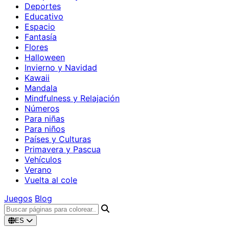
Deportes
Educativo
Espacio
Fantasía
Flores
Halloween
Invierno y Navidad
Kawaii
Mandala
Mindfulness y Relajación
Números
Para niñas
Para niños
Países y Culturas
Primavera y Pascua
Vehículos
Verano
Vuelta al cole
Juegos
Blog
ES