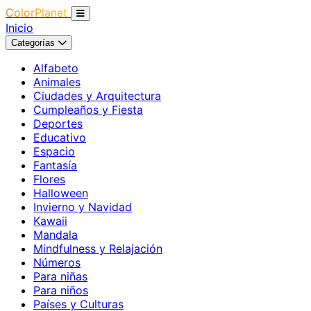
ColorPlanet
Inicio
Categorías
Alfabeto
Animales
Ciudades y Arquitectura
Cumpleaños y Fiesta
Deportes
Educativo
Espacio
Fantasía
Flores
Halloween
Invierno y Navidad
Kawaii
Mandala
Mindfulness y Relajación
Números
Para niñas
Para niños
Países y Culturas