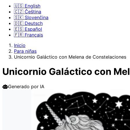
🇺🇸 English
🇨🇿 Čeština
🇸🇰 Slovenčina
🇩🇪 Deutsch
🇪🇸 Español
🇫🇷 Français
Inicio
Para niñas
Unicornio Galáctico con Melena de Constelaciones
Unicornio Galáctico con Me
Generado por IA