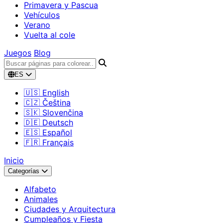
Primavera y Pascua
Vehículos
Verano
Vuelta al cole
Juegos
Blog
ES
🇺🇸 English
🇨🇿 Čeština
🇸🇰 Slovenčina
🇩🇪 Deutsch
🇪🇸 Español
🇫🇷 Français
Inicio
Categorías
Alfabeto
Animales
Ciudades y Arquitectura
Cumpleaños y Fiesta