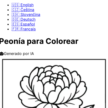
🇺🇸 English
🇨🇿 Čeština
🇸🇰 Slovenčina
🇩🇪 Deutsch
🇪🇸 Español
🇫🇷 Français
Peonía para Colorear
Generado por IA