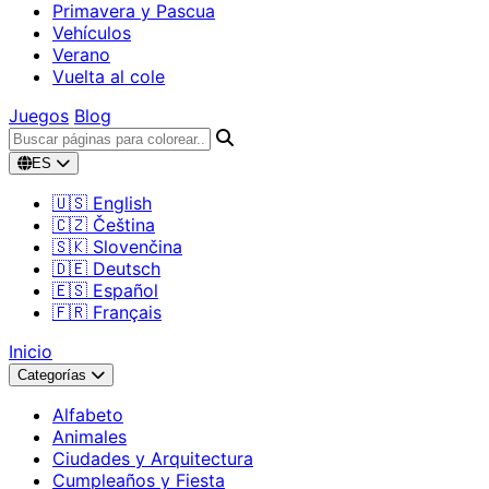
Primavera y Pascua
Vehículos
Verano
Vuelta al cole
Juegos
Blog
ES
🇺🇸 English
🇨🇿 Čeština
🇸🇰 Slovenčina
🇩🇪 Deutsch
🇪🇸 Español
🇫🇷 Français
Inicio
Categorías
Alfabeto
Animales
Ciudades y Arquitectura
Cumpleaños y Fiesta