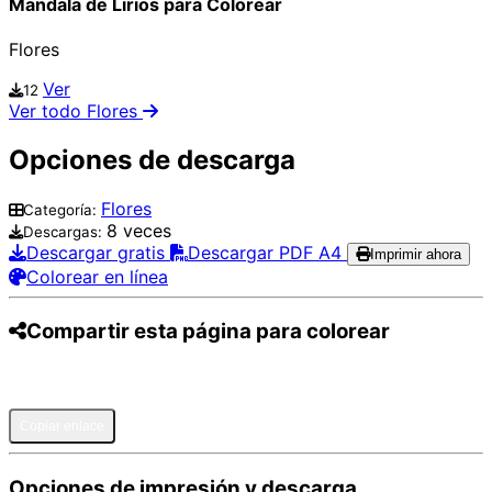
Mandala de Lirios para Colorear
Flores
Ver
12
Ver todo Flores
Opciones de descarga
Flores
Categoría:
8 veces
Descargas:
Descargar gratis
Descargar PDF A4
Imprimir ahora
Colorear en línea
Compartir esta página para colorear
Pinterest
Facebook
Twitter
WhatsApp
Telegram
Email
Copiar enlace
Opciones de impresión y descarga