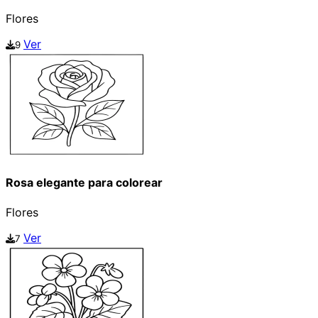
Flores
Ver
9
Rosa elegante para colorear
Flores
Ver
7