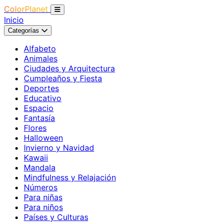
ColorPlanet
Inicio
Categorías
Alfabeto
Animales
Ciudades y Arquitectura
Cumpleaños y Fiesta
Deportes
Educativo
Espacio
Fantasía
Flores
Halloween
Invierno y Navidad
Kawaii
Mandala
Mindfulness y Relajación
Números
Para niñas
Para niños
Países y Culturas