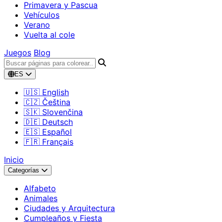
Primavera y Pascua
Vehículos
Verano
Vuelta al cole
Juegos
Blog
ES
🇺🇸 English
🇨🇿 Čeština
🇸🇰 Slovenčina
🇩🇪 Deutsch
🇪🇸 Español
🇫🇷 Français
Inicio
Categorías
Alfabeto
Animales
Ciudades y Arquitectura
Cumpleaños y Fiesta