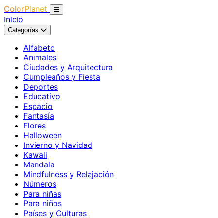
ColorPlanet
Inicio
Categorías
Alfabeto
Animales
Ciudades y Arquitectura
Cumpleaños y Fiesta
Deportes
Educativo
Espacio
Fantasía
Flores
Halloween
Invierno y Navidad
Kawaii
Mandala
Mindfulness y Relajación
Números
Para niñas
Para niños
Países y Culturas