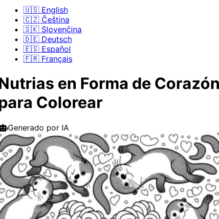
🇺🇸 English
🇨🇿 Čeština
🇸🇰 Slovenčina
🇩🇪 Deutsch
🇪🇸 Español
🇫🇷 Français
Nutrias en Forma de Corazó
para Colorear
Generado por IA