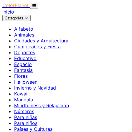
ColorPlanet
Inicio
Categorías
Alfabeto
Animales
Ciudades y Arquitectura
Cumpleaños y Fiesta
Deportes
Educativo
Espacio
Fantasía
Flores
Halloween
Invierno y Navidad
Kawaii
Mandala
Mindfulness y Relajación
Números
Para niñas
Para niños
Países y Culturas