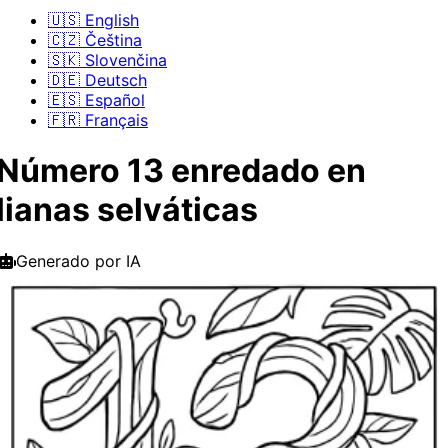
🇺🇸 English
🇨🇿 Čeština
🇸🇰 Slovenčina
🇩🇪 Deutsch
🇪🇸 Español
🇫🇷 Français
Número 13 enredado en
lianas selváticas
Generado por IA