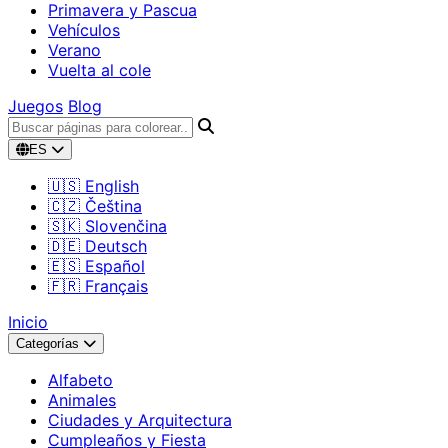
Primavera y Pascua
Vehículos
Verano
Vuelta al cole
Juegos
Blog
ES
🇺🇸 English
🇨🇿 Čeština
🇸🇰 Slovenčina
🇩🇪 Deutsch
🇪🇸 Español
🇫🇷 Français
Inicio
Categorías
Alfabeto
Animales
Ciudades y Arquitectura
Cumpleaños y Fiesta