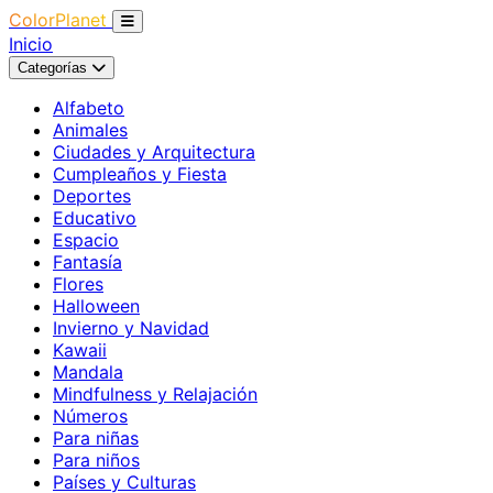
ColorPlanet
Inicio
Categorías
Alfabeto
Animales
Ciudades y Arquitectura
Cumpleaños y Fiesta
Deportes
Educativo
Espacio
Fantasía
Flores
Halloween
Invierno y Navidad
Kawaii
Mandala
Mindfulness y Relajación
Números
Para niñas
Para niños
Países y Culturas