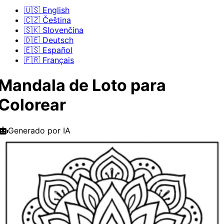
🇺🇸 English
🇨🇿 Čeština
🇸🇰 Slovenčina
🇩🇪 Deutsch
🇪🇸 Español
🇫🇷 Français
Mandala de Loto para
Colorear
Generado por IA