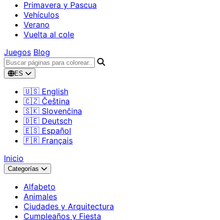
Primavera y Pascua
Vehículos
Verano
Vuelta al cole
Juegos
Blog
ES
🇺🇸 English
🇨🇿 Čeština
🇸🇰 Slovenčina
🇩🇪 Deutsch
🇪🇸 Español
🇫🇷 Français
Inicio
Categorías
Alfabeto
Animales
Ciudades y Arquitectura
Cumpleaños y Fiesta