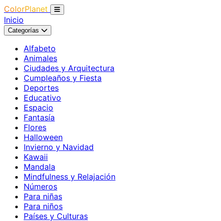
ColorPlanet
Inicio
Categorías
Alfabeto
Animales
Ciudades y Arquitectura
Cumpleaños y Fiesta
Deportes
Educativo
Espacio
Fantasía
Flores
Halloween
Invierno y Navidad
Kawaii
Mandala
Mindfulness y Relajación
Números
Para niñas
Para niños
Países y Culturas