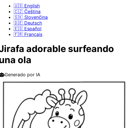
🇺🇸 English
🇨🇿 Čeština
🇸🇰 Slovenčina
🇩🇪 Deutsch
🇪🇸 Español
🇫🇷 Français
Jirafa adorable surfeando
una ola
Generado por IA