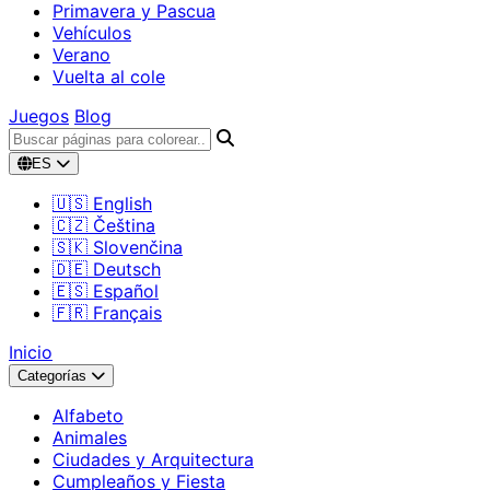
Primavera y Pascua
Vehículos
Verano
Vuelta al cole
Juegos
Blog
ES
🇺🇸 English
🇨🇿 Čeština
🇸🇰 Slovenčina
🇩🇪 Deutsch
🇪🇸 Español
🇫🇷 Français
Inicio
Categorías
Alfabeto
Animales
Ciudades y Arquitectura
Cumpleaños y Fiesta