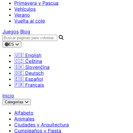
Primavera y Pascua
Vehículos
Verano
Vuelta al cole
Juegos
Blog
ES
🇺🇸 English
🇨🇿 Čeština
🇸🇰 Slovenčina
🇩🇪 Deutsch
🇪🇸 Español
🇫🇷 Français
Inicio
Categorías
Alfabeto
Animales
Ciudades y Arquitectura
Cumpleaños y Fiesta