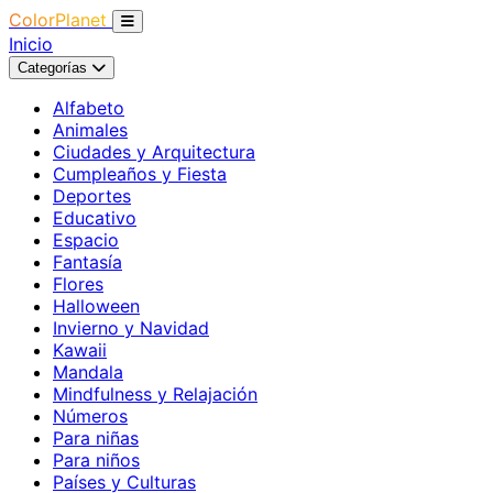
ColorPlanet
Inicio
Categorías
Alfabeto
Animales
Ciudades y Arquitectura
Cumpleaños y Fiesta
Deportes
Educativo
Espacio
Fantasía
Flores
Halloween
Invierno y Navidad
Kawaii
Mandala
Mindfulness y Relajación
Números
Para niñas
Para niños
Países y Culturas