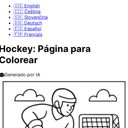
🇺🇸 English
🇨🇿 Čeština
🇸🇰 Slovenčina
🇩🇪 Deutsch
🇪🇸 Español
🇫🇷 Français
Hockey: Página para
Colorear
Generado por IA