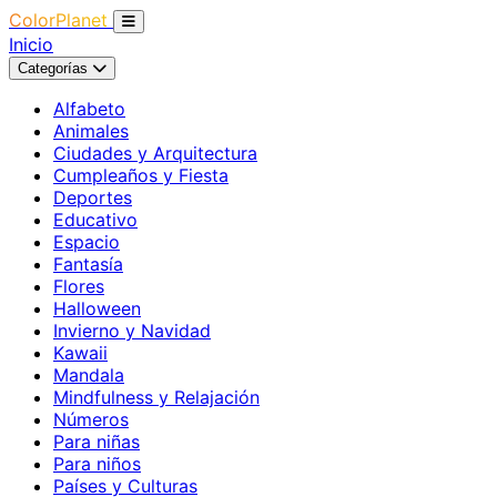
ColorPlanet
Inicio
Categorías
Alfabeto
Animales
Ciudades y Arquitectura
Cumpleaños y Fiesta
Deportes
Educativo
Espacio
Fantasía
Flores
Halloween
Invierno y Navidad
Kawaii
Mandala
Mindfulness y Relajación
Números
Para niñas
Para niños
Países y Culturas