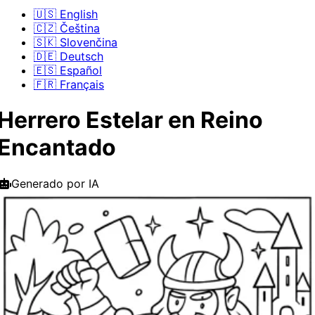
🇺🇸 English
🇨🇿 Čeština
🇸🇰 Slovenčina
🇩🇪 Deutsch
🇪🇸 Español
🇫🇷 Français
Herrero Estelar en Reino
Encantado
Generado por IA