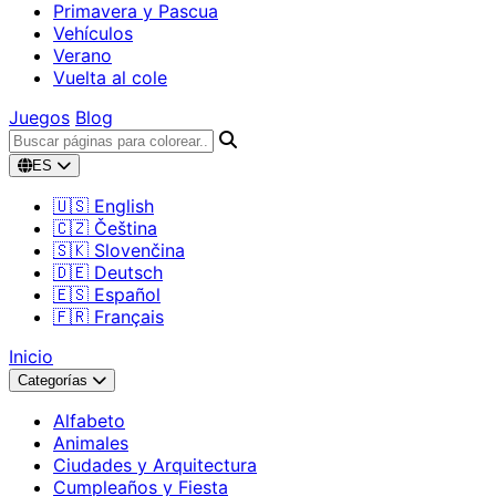
Primavera y Pascua
Vehículos
Verano
Vuelta al cole
Juegos
Blog
ES
🇺🇸 English
🇨🇿 Čeština
🇸🇰 Slovenčina
🇩🇪 Deutsch
🇪🇸 Español
🇫🇷 Français
Inicio
Categorías
Alfabeto
Animales
Ciudades y Arquitectura
Cumpleaños y Fiesta