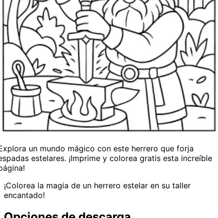
Explora un mundo mágico con este herrero que forja
espadas estelares. ¡Imprime y colorea gratis esta increíble
página!
¡Colorea la magia de un herrero estelar en su taller
encantado!
Opciones de descarga