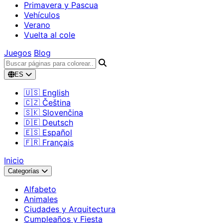
Primavera y Pascua
Vehículos
Verano
Vuelta al cole
Juegos
Blog
ES
🇺🇸 English
🇨🇿 Čeština
🇸🇰 Slovenčina
🇩🇪 Deutsch
🇪🇸 Español
🇫🇷 Français
Inicio
Categorías
Alfabeto
Animales
Ciudades y Arquitectura
Cumpleaños y Fiesta