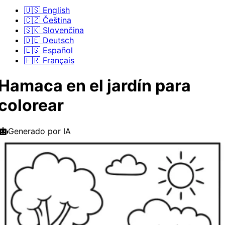
🇺🇸 English
🇨🇿 Čeština
🇸🇰 Slovenčina
🇩🇪 Deutsch
🇪🇸 Español
🇫🇷 Français
Hamaca en el jardín para
colorear
Generado por IA