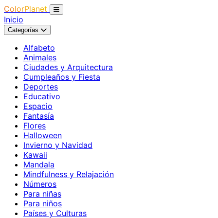
ColorPlanet
Inicio
Categorías
Alfabeto
Animales
Ciudades y Arquitectura
Cumpleaños y Fiesta
Deportes
Educativo
Espacio
Fantasía
Flores
Halloween
Invierno y Navidad
Kawaii
Mandala
Mindfulness y Relajación
Números
Para niñas
Para niños
Países y Culturas