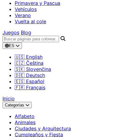
Primavera y Pascua
Vehículos
Verano
Vuelta al cole
Juegos
Blog
ES
🇺🇸 English
🇨🇿 Čeština
🇸🇰 Slovenčina
🇩🇪 Deutsch
🇪🇸 Español
🇫🇷 Français
Inicio
Categorías
Alfabeto
Animales
Ciudades y Arquitectura
Cumpleaños y Fiesta