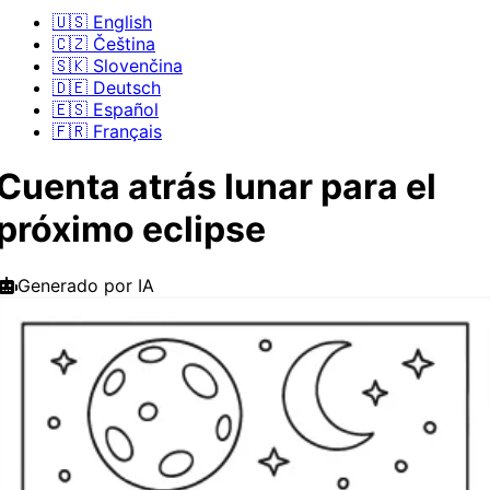
🇺🇸 English
🇨🇿 Čeština
🇸🇰 Slovenčina
🇩🇪 Deutsch
🇪🇸 Español
🇫🇷 Français
Cuenta atrás lunar para el
próximo eclipse
Generado por IA