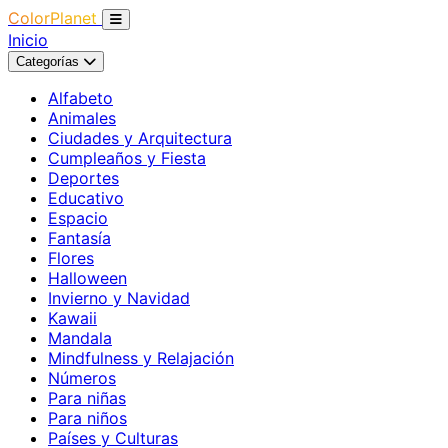
ColorPlanet
Inicio
Categorías
Alfabeto
Animales
Ciudades y Arquitectura
Cumpleaños y Fiesta
Deportes
Educativo
Espacio
Fantasía
Flores
Halloween
Invierno y Navidad
Kawaii
Mandala
Mindfulness y Relajación
Números
Para niñas
Para niños
Países y Culturas