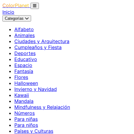
ColorPlanet
Inicio
Categorías
Alfabeto
Animales
Ciudades y Arquitectura
Cumpleaños y Fiesta
Deportes
Educativo
Espacio
Fantasía
Flores
Halloween
Invierno y Navidad
Kawaii
Mandala
Mindfulness y Relajación
Números
Para niñas
Para niños
Países y Culturas