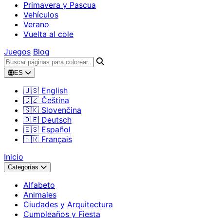
Primavera y Pascua
Vehículos
Verano
Vuelta al cole
Juegos
Blog
ES
🇺🇸 English
🇨🇿 Čeština
🇸🇰 Slovenčina
🇩🇪 Deutsch
🇪🇸 Español
🇫🇷 Français
Inicio
Categorías
Alfabeto
Animales
Ciudades y Arquitectura
Cumpleaños y Fiesta