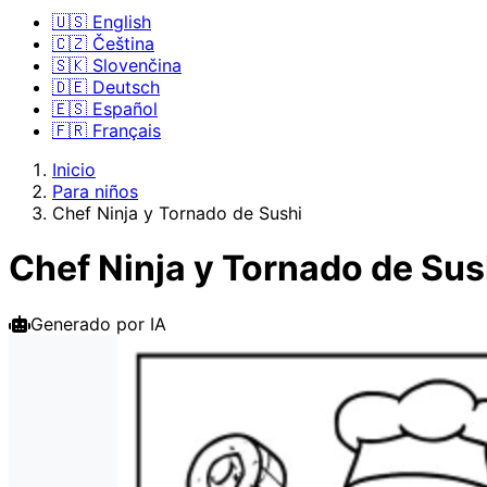
🇺🇸 English
🇨🇿 Čeština
🇸🇰 Slovenčina
🇩🇪 Deutsch
🇪🇸 Español
🇫🇷 Français
Inicio
Para niños
Chef Ninja y Tornado de Sushi
Chef Ninja y Tornado de Sus
Generado por IA