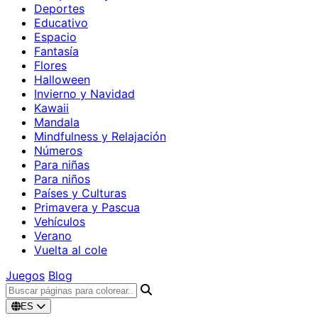
Deportes
Educativo
Espacio
Fantasía
Flores
Halloween
Invierno y Navidad
Kawaii
Mandala
Mindfulness y Relajación
Números
Para niñas
Para niños
Países y Culturas
Primavera y Pascua
Vehículos
Verano
Vuelta al cole
Juegos
Blog
ES