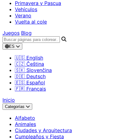
Primavera y Pascua
Vehículos
Verano
Vuelta al cole
Juegos
Blog
ES
🇺🇸 English
🇨🇿 Čeština
🇸🇰 Slovenčina
🇩🇪 Deutsch
🇪🇸 Español
🇫🇷 Français
Inicio
Categorías
Alfabeto
Animales
Ciudades y Arquitectura
Cumpleaños y Fiesta