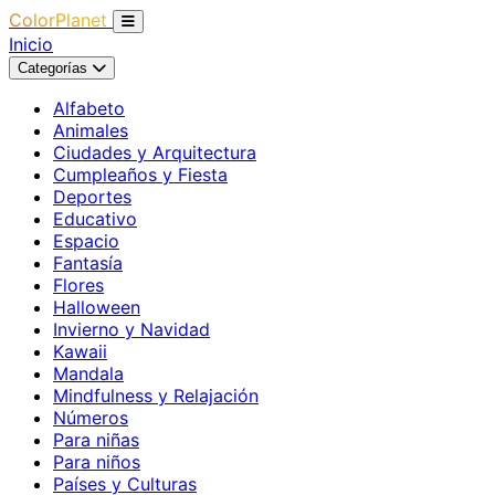
ColorPlanet
Inicio
Categorías
Alfabeto
Animales
Ciudades y Arquitectura
Cumpleaños y Fiesta
Deportes
Educativo
Espacio
Fantasía
Flores
Halloween
Invierno y Navidad
Kawaii
Mandala
Mindfulness y Relajación
Números
Para niñas
Para niños
Países y Culturas