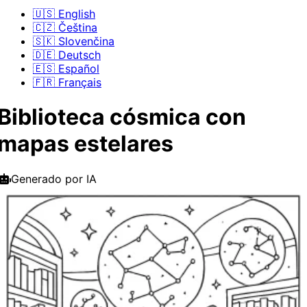
🇺🇸 English
🇨🇿 Čeština
🇸🇰 Slovenčina
🇩🇪 Deutsch
🇪🇸 Español
🇫🇷 Français
Biblioteca cósmica con
mapas estelares
Generado por IA