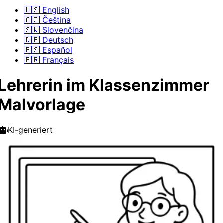
🇺🇸 English
🇨🇿 Čeština
🇸🇰 Slovenčina
🇩🇪 Deutsch
🇪🇸 Español
🇫🇷 Français
Lehrerin im Klassenzimmer
Malvorlage
KI-generiert