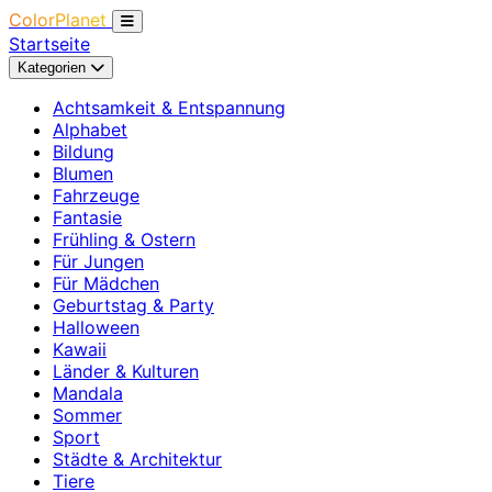
ColorPlanet
Startseite
Kategorien
Achtsamkeit & Entspannung
Alphabet
Bildung
Blumen
Fahrzeuge
Fantasie
Frühling & Ostern
Für Jungen
Für Mädchen
Geburtstag & Party
Halloween
Kawaii
Länder & Kulturen
Mandala
Sommer
Sport
Städte & Architektur
Tiere